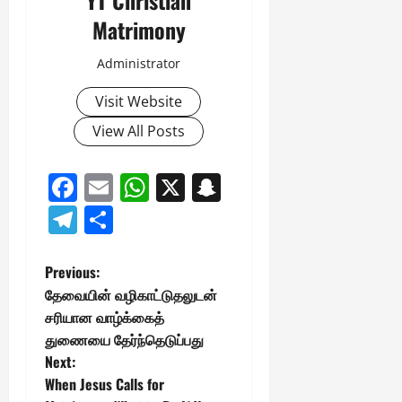
Matrimony
Administrator
Visit Website
View All Posts
Facebook
Email
WhatsApp
X
Snapchat
Telegram
Share
P
Previous:
தேவையின் வழிகாட்டுதலுடன்
o
சரியான வாழ்க்கைத்
துணையை தேர்ந்தெடுப்பது
s
Next:
t
When Jesus Calls for