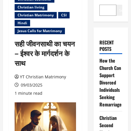
Christian living
Search
Christian Matrimony
CSI
Hindi
Jesus Calls for Matrimony
सही जीवनसाथी का चयन
RECENT
POSTS
– ईश्वर के मार्गदर्शन के
How the
साथ
Church Can
Support
YT Christian Matrimony
Divorced
09/03/2025
Individuals
1 minute read
Seeking
Remarriage
Christian
Second