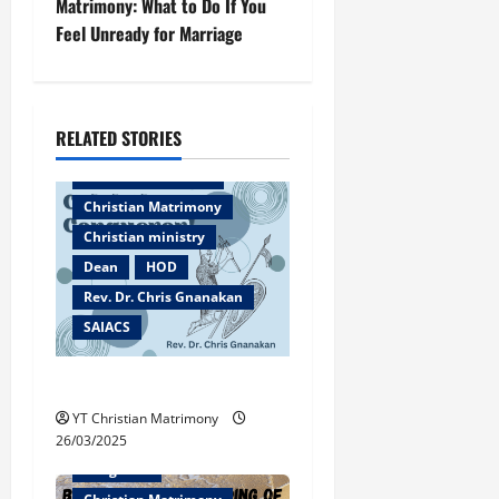
Matrimony: What to Do If You
n
Feel Unready for Marriage
a
v
RELATED STORIES
Bangalore
i
Christian counselor
g
Christian Matrimony
Christian ministry
a
Dean
HOD
Rev. Dr. Chris Gnanakan
t
SAIACS
i
Caleb the Conqueror!
o
YT Christian Matrimony
n
26/03/2025
Bangalore