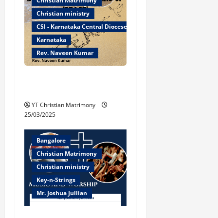
Christian Matrimony
Christian ministry
CSI - Karnataka Central Diocese
Karnataka
Rev. Naveen Kumar
Biblical Understanding of
‘Peace’
YT Christian Matrimony
25/03/2025
Bangalore
Christian Matrimony
Christian ministry
Key-n-Strings
Mr. Joshua Jullian