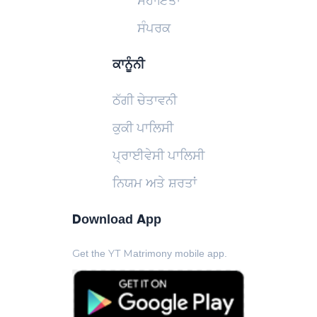
ਸਹਾਇਤਾ
ਸੰਪਰਕ
ਕਾਨੂੰਨੀ
ਠੱਗੀ ਚੇਤਾਵਨੀ
ਕੁਕੀ ਪਾਲਿਸੀ
ਪ੍ਰਾਈਵੇਸੀ ਪਾਲਿਸੀ
ਨਿਯਮ ਅਤੇ ਸ਼ਰਤਾਂ
Download App
Get the YT Matrimony mobile app.