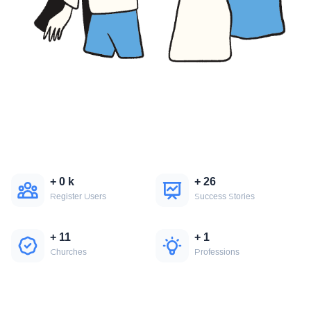
+
0
k
+
26
Register Users
Success Stories
+
11
+
1
Churches
Professions