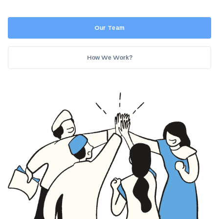
Our Team
How We Work?