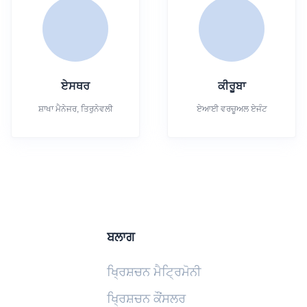
ਏਸਥਰ
ਕੀਰੂਬਾ
ਸ਼ਾਖਾ ਮੈਨੇਜਰ, ਤਿਰੁਨੇਵਲੀ
ਏਆਈ ਵਰਚੂਅਲ ਏਜੰਟ
ਬਲਾਗ
ਖ੍ਰਿਸ਼ਚਨ ਮੈਟ੍ਰਿਮੋਨੀ
ਖ੍ਰਿਸ਼ਚਨ ਕੌਂਸਲਰ