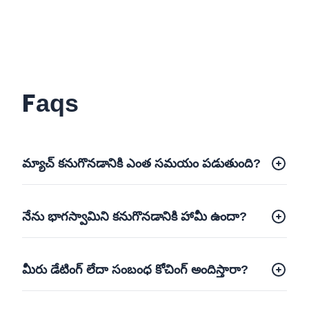
Faqs
మ్యాచ్ కనుగొనడానికి ఎంత సమయం పడుతుంది?
నేను భాగస్వామిని కనుగొనడానికి హామీ ఉందా?
మీరు డేటింగ్ లేదా సంబంధ కోచింగ్ అందిస్తారా?