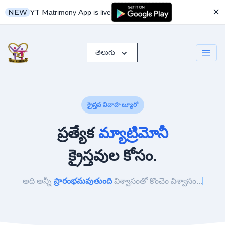
✕
YT Matrimony App is live
NEW
తెలుగు
క్రైస్తవ వివాహ బ్యూరో
ప్రత్యేక
మ్యాట్రిమోనీ
క్రైస్తవుల కోసం.
అది అన్నీ
ప్రారంభమవుతుంది
విశ్వాసంతో
కొంచెం విశ్వా