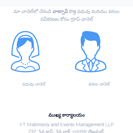
మా చానెల్‌లో చేరండి
వాట్సాప్
కొత్త వధువు మరియు వరుల
నవీకరణల కోసం గ్రూప్ ఛానెల్
వధువు చానెల్
వరుల చానెల్
ముఖ్య కార్యాలయం
YT Matrimony and Events Management LLP
232, 5వ క్రాస్, 3వ బ్లాక్, HRBR లేఅవుట్,