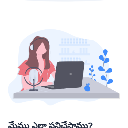
మేము ఎలా పనిచేస్తాము?