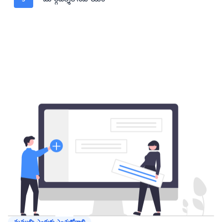
మమ్మల్ని ఎందుకు ఎంచుకోవాలి