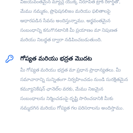
విజయవంతమైన మ్యాచ్ల యొక్క నిరూపిత ట్రాక్ రికార్డ్‌తో,
మేము నమ్మకం, ప్రొఫెషనలిజం మరియు ఫలితాలపై
ఆధారపడిన సేవను అందిస్తున్నాము. అర్థవంతమైన
సంబంధాన్ని కనుగొనటానికి మీ ప్రయాణం మా నిపుణత
మరియు నిబద్ధత ద్వారా నడిపించబడుతుంది.
గోప్యత మరియు భద్రత మొదట
మీ గోప్యత మరియు భద్రత మా ప్రధాన ప్రాధాన్యతలు. మీ
సమాచారాన్ని సున్నితంగా నిర్వహించడం నుండి సురక్షితమైన
కమ్యూనికేషన్ ఛానెల్‌ల వరకు, మేము నిజమైన
సంబంధాలను నిర్మించడంపై దృష్టి సారించడానికి మీకు
నమ్మదగిన మరియు గోప్యత గల పరిసరాలను అందిస్తాము.