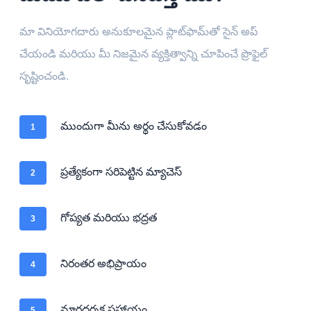
మా వినియోగదారు అనుకూలమైన ప్లాట్‌ఫామ్‌తో సైన్ అప్
చేయండి మరియు మీ నిజమైన వ్యక్తిత్వాన్ని చూపించే ప్రొఫైల్
సృష్టించండి.
ముందుగా మీను అర్థం చేసుకోవడం
1
ప్రత్యేకంగా సరిపెట్టిన మ్యాచెస్
2
గోప్యత మరియు భద్రత
3
నిరంతర అభిప్రాయం
4
మార్గదర్శక సహాయం
5