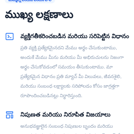
ముఖ్య లక్షణాలు
వ్యక్తిగతీకరించబడిన మరియు సరిపెట్టిన విధానం
ప్రతి వ్యక్తి ప్రత్యేకమైనదని మేము అర్థం చేసుకుంటాము,
అందుకే మేము మీను మరియు మీ అభిరుచులను నిజంగా
అర్థం చేసుకోవడంలో సమయం తీసుకుంటాము. మా
ప్రత్యేకమైన విధానం ప్రతి మ్యాచ్ మీ విలువలు, జీవనశైలి,
మరియు సంబంధ లక్ష్యాలకు సరిపోలడం కోసం జాగ్రత్తగా
రూపొందించబడినట్లు నిర్ధారిస్తుంది.
నిపుణత మరియు నిరూపిత విజయాలు
అనుభవజ్ఞులైన సంబంధ నిపుణుల బృందం మరియు