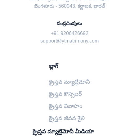
బెంగళూరు - 560043, కర్ణాటక, భారత్
సంప్రదింపులు
+91 9206426692
support@ytmatrimony.com
బ్లాగ్
క్రైస్తవ మ్యాట్రిమోనీ
క్రైస్తవ కౌన్సిలర్
క్రైస్తవ వివాహం
క్రైస్తవ జీవన శైలి
క్రైస్తవ మ్యాట్రిమోనీ మీడియా