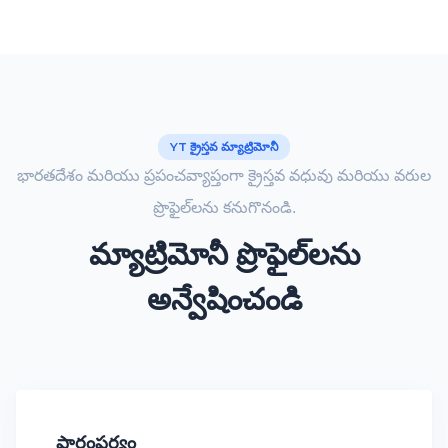
YT క్రైస్తవ మ్యాట్రిమోనీ
భారతదేశం మరియు ప్రపంచవ్యాప్తంగా క్రైస్తవ వధువు మరియు వరుల
ప్రొఫైల్‌లను కనుగొనండి.
మ్యాట్రిమోనీ ప్రొఫైల్‌లను
అన్వేషించండి
పారంపర్యం