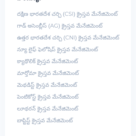
దక్షిణ భారతదేశ చర్చి (CSI) క్రైస్తవ మేనేజిమెంట్
గాడ్ అసెంబ్లీస్ (AG) క్రైస్తవ మేనేజిమెంట్
ఉత్తర భారతదేశ చర్చి (CNI) క్రైస్తవ మేనేజిమెంట్
న్యూ లైఫ్ ఫెలోషిప్ క్రైస్తవ మేనేజిమెంట్
క్యాథొలిక్ క్రైస్తవ మేనేజిమెంట్
మార్తోమా క్రైస్తవ మేనేజిమెంట్
మెథడిస్ట్ క్రైస్తవ మేనేజిమెంట్
పెంటికోస్ట్ క్రైస్తవ మేనేజిమెంట్
లూథరన్ క్రైస్తవ మేనేజిమెంట్
బాప్టిస్ట్ క్రైస్తవ మేనేజిమెంట్